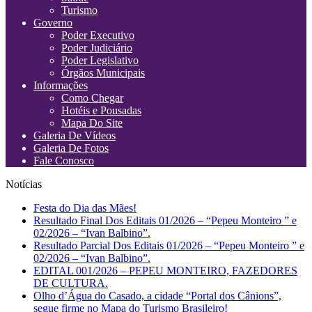
Turismo
Governo
Poder Executivo
Poder Judiciário
Poder Legislativo
Órgãos Municipais
Informações
Como Chegar
Hotéis e Pousadas
Mapa Do Site
Galeria De Vídeos
Galeria De Fotos
Fale Conosco
Notícias
Festa do Dia das Mães!
Resultado Final Dos Editais 01/2026 – “Pepeu Monteiro ” e
02/2026 – “Ivan Balbino”.
Resultado Parcial Dos Editais 01/2026 – “Pepeu Monteiro ” e
02/2026 – “Ivan Balbino”.
EDITAL 001/2026 – PEPEU MONTEIRO, FAZEDORES
DE CULTURA.
Olho d’Água do Casado, a cidade “Portal dos Cânions”,
segue firme no Mapa do Turismo Brasileiro!