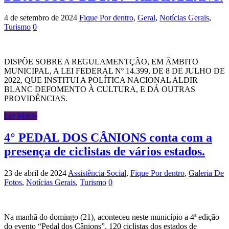
4 de setembro de 2024
Fique Por dentro
,
Geral
,
Notícias Gerais
,
Turismo
0
DISPÕE SOBRE A REGULAMENTÇÃO, EM ÂMBITO
MUNICIPAL, A LEI FEDERAL Nº 14.399, DE 8 DE JULHO DE
2022, QUE INSTITUI A POLÍTICA NACIONAL ALDIR
BLANC DEFOMENTO À CULTURA, E DÁ OUTRAS
PROVIDÊNCIAS.
Ler Mais»
4° PEDAL DOS CÂNIONS conta com a
presença de ciclistas de vários estados.
23 de abril de 2024
Assistência Social
,
Fique Por dentro
,
Galeria De
Fotos
,
Notícias Gerais
,
Turismo
0
Na manhã do domingo (21), aconteceu neste município a 4ª edição
do evento “Pedal dos Cânions”. 120 ciclistas dos estados de