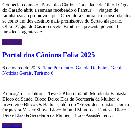
Conhecida como o “Portal dos Cânions”, a cidade de Olho D’água
do Casado abriu a semana recebendo o Famtur — viagem de
familiarização promovida pela Operadora Confiança, consolidando-
se como um dos destinos mais promissores do Sertão alagoano.
Olho D’água do Casado recebe Famtur e apresenta potencial
turístico a agentes de …
Ler Mais»
Portal dos Cânions Folia 2025
6 de março de 2025
Fique Por dentro
,
Galeria De Fotos
,
Geral
,
Notícias Gerais
,
Turismo
0
Animação não faltou… Teve o Bloco Infantil Mundo da Fantasia,
Bloco da Saúde, Bloco Deixe Elas da Secretaria da Mulher, o
irreverente Bloco Os Baitolas, além do “Frevo dos Turistas” com a
Orquestra Master Show. Bloco Infantil Mundo da Fantasia Bloco
Deixe Elas da Secretaria da Mulher Bloco Assistência …
Ler Mais»