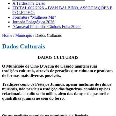
A Tardezinha Delas
EDITAL 002/2026 – IVAN BALBINO, ASSOCIAÇÕES E
COLETIVO.
Formatura “Mulheres Mil”
Jornada Pedagógica 2026
“Carnaval Portal dos Cânions Folia 2026”
Home
/
Município
/
Dados Culturais
Dados Culturais
DADOS CULTURAIS
O Município de Olho D’Agua do Casado mantém suas
tradições culturais, através de gerações que cultuam e praticam
de formas mais diversas possíveis.
Tradições como os Festejos Juninos, apesar misturas de ritmos
musicais, não perdeu a tradição das fogueiras, comidas típicas
relacionada a cultura do milho, além das danças de pastoril e
quadrilhas juninas ao som do forró.
Outra tradição mantida no município é o Período