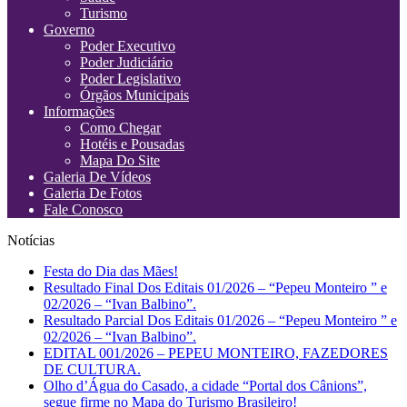
Turismo
Governo
Poder Executivo
Poder Judiciário
Poder Legislativo
Órgãos Municipais
Informações
Como Chegar
Hotéis e Pousadas
Mapa Do Site
Galeria De Vídeos
Galeria De Fotos
Fale Conosco
Notícias
Festa do Dia das Mães!
Resultado Final Dos Editais 01/2026 – “Pepeu Monteiro ” e
02/2026 – “Ivan Balbino”.
Resultado Parcial Dos Editais 01/2026 – “Pepeu Monteiro ” e
02/2026 – “Ivan Balbino”.
EDITAL 001/2026 – PEPEU MONTEIRO, FAZEDORES
DE CULTURA.
Olho d’Água do Casado, a cidade “Portal dos Cânions”,
segue firme no Mapa do Turismo Brasileiro!