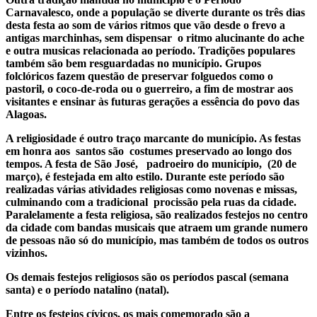
Carnavalesco, onde a população se diverte durante os três dias
desta festa ao som de vários ritmos que vão desde o frevo a
antigas marchinhas, sem dispensar o ritmo alucinante do ache
e outra musicas relacionada ao período. Tradições populares
também são bem resguardadas no município. Grupos
folclóricos fazem questão de preservar folguedos como o
pastoril, o coco-de-roda ou o guerreiro, a fim de mostrar aos
visitantes e ensinar às futuras gerações a essência do povo das
Alagoas.
A religiosidade é outro traço marcante do município. As festas
em honra aos santos são costumes preservado ao longo dos
tempos. A festa de São José, padroeiro do município, (20 de
março), é festejada em alto estilo. Durante este período são
realizadas várias atividades religiosas como novenas e missas,
culminando com a tradicional procissão pela ruas da cidade.
Paralelamente a festa religiosa, são realizados festejos no centro
da cidade com bandas musicais que atraem um grande numero
de pessoas não só do município, mas também de todos os outros
vizinhos.
Os demais festejos religiosos são os períodos pascal (semana
santa) e o período natalino (natal).
Entre os festejos cívicos, os mais comemorado são a