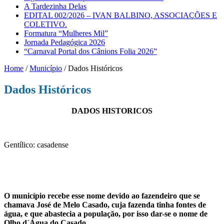
A Tardezinha Delas
EDITAL 002/2026 – IVAN BALBINO, ASSOCIAÇÕES E
COLETIVO.
Formatura “Mulheres Mil”
Jornada Pedagógica 2026
“Carnaval Portal dos Cânions Folia 2026”
Home
/
Município
/
Dados Históricos
Dados Históricos
DADOS HISTORICOS
Gentílico: casadense
O município recebe esse nome devido ao fazendeiro que se
chamava José de Melo Casado, cuja fazenda tinha fontes de
água, e que abastecia a população, por isso dar-se o nome de
Olho d´Água do Casado
.