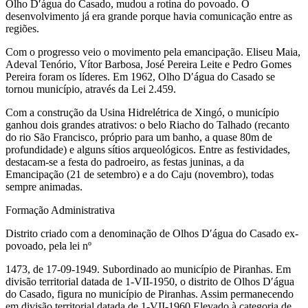
Olho D′água do Casado, mudou a rotina do povoado. O
desenvolvimento já era grande porque havia comunicação entre as
regiões.
Com o progresso veio o movimento pela emancipação. Eliseu Maia,
Adeval Tenório, Vítor Barbosa, José Pereira Leite e Pedro Gomes
Pereira foram os líderes. Em 1962, Olho D′água do Casado se
tornou município, através da Lei 2.459.
Com a construção da Usina Hidrelétrica de Xingó, o município
ganhou dois grandes atrativos: o belo Riacho do Talhado (recanto
do rio São Francisco, próprio para um banho, a quase 80m de
profundidade) e alguns sítios arqueológicos. Entre as festividades,
destacam-se a festa do padroeiro, as festas juninas, a da
Emancipação (21 de setembro) e a do Caju (novembro), todas
sempre animadas.
Formação Administrativa
Distrito criado com a denominação de Olhos D′água do Casado ex-
povoado, pela lei nº
1473, de 17-09-1949. Subordinado ao município de Piranhas. Em
divisão territorial datada de 1-VII-1950, o distrito de Olhos D′água
do Casado, figura no município de Piranhas. Assim permanecendo
em divisão territorial datada de 1-VII-1960.Elevado à categoria de