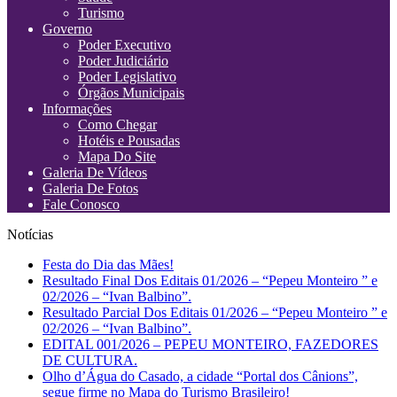
Turismo
Governo
Poder Executivo
Poder Judiciário
Poder Legislativo
Órgãos Municipais
Informações
Como Chegar
Hotéis e Pousadas
Mapa Do Site
Galeria De Vídeos
Galeria De Fotos
Fale Conosco
Notícias
Festa do Dia das Mães!
Resultado Final Dos Editais 01/2026 – “Pepeu Monteiro ” e
02/2026 – “Ivan Balbino”.
Resultado Parcial Dos Editais 01/2026 – “Pepeu Monteiro ” e
02/2026 – “Ivan Balbino”.
EDITAL 001/2026 – PEPEU MONTEIRO, FAZEDORES
DE CULTURA.
Olho d’Água do Casado, a cidade “Portal dos Cânions”,
segue firme no Mapa do Turismo Brasileiro!