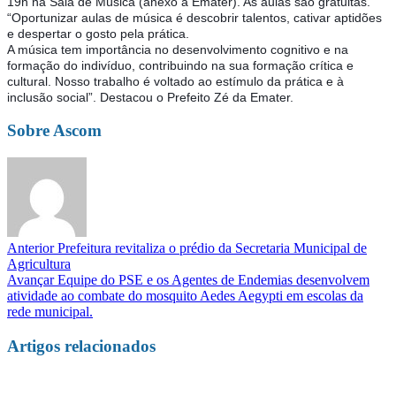
19h na Sala de Música (anexo a Emater). As aulas são gratuitas.
“Oportunizar aulas de música é descobrir talentos, cativar aptidões
e despertar o gosto pela prática.
A música tem importância no desenvolvimento cognitivo e na
formação do indivíduo, contribuindo na sua formação crítica e
cultural. Nosso trabalho é voltado ao estímulo da prática e à
inclusão social”. Destacou o Prefeito Zé da Emater.
Sobre Ascom
Anterior
Prefeitura revitaliza o prédio da Secretaria Municipal de
Agricultura
Avançar
Equipe do PSE e os Agentes de Endemias desenvolvem
atividade ao combate do mosquito Aedes Aegypti em escolas da
rede municipal.
Artigos relacionados