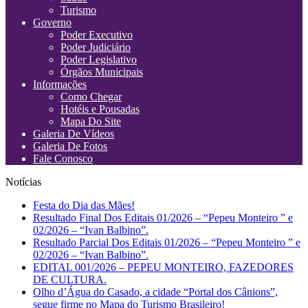
Turismo
Governo
Poder Executivo
Poder Judiciário
Poder Legislativo
Órgãos Municipais
Informações
Como Chegar
Hotéis e Pousadas
Mapa Do Site
Galeria De Vídeos
Galeria De Fotos
Fale Conosco
Notícias
Festa do Dia das Mães!
Resultado Final Dos Editais 01/2026 – “Pepeu Monteiro ” e
02/2026 – “Ivan Balbino”.
Resultado Parcial Dos Editais 01/2026 – “Pepeu Monteiro ” e
02/2026 – “Ivan Balbino”.
EDITAL 001/2026 – PEPEU MONTEIRO, FAZEDORES
DE CULTURA.
Olho d’Água do Casado, a cidade “Portal dos Cânions”,
segue firme no Mapa do Turismo Brasileiro!