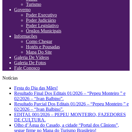
Turismo
Governo
Poder Executivo
Poder Judiciário
Poder Legislativo
Órgãos Municipais
Informações
Como Chegar
Hotéis e Pousadas
Mapa Do Site
Galeria De Vídeos
Galeria De Fotos
Fale Conosco
Notícias
Festa do Dia das Mães!
Resultado Final Dos Editais 01/2026 – “Pepeu Monteiro ” e
02/2026 – “Ivan Balbino”.
Resultado Parcial Dos Editais 01/2026 – “Pepeu Monteiro ” e
02/2026 – “Ivan Balbino”.
EDITAL 001/2026 – PEPEU MONTEIRO, FAZEDORES
DE CULTURA.
Olho d’Água do Casado, a cidade “Portal dos Cânions”,
segue firme no Mapa do Turismo Brasileiro!