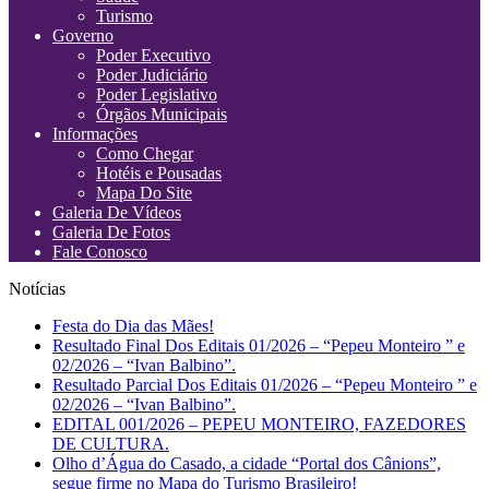
Turismo
Governo
Poder Executivo
Poder Judiciário
Poder Legislativo
Órgãos Municipais
Informações
Como Chegar
Hotéis e Pousadas
Mapa Do Site
Galeria De Vídeos
Galeria De Fotos
Fale Conosco
Notícias
Festa do Dia das Mães!
Resultado Final Dos Editais 01/2026 – “Pepeu Monteiro ” e
02/2026 – “Ivan Balbino”.
Resultado Parcial Dos Editais 01/2026 – “Pepeu Monteiro ” e
02/2026 – “Ivan Balbino”.
EDITAL 001/2026 – PEPEU MONTEIRO, FAZEDORES
DE CULTURA.
Olho d’Água do Casado, a cidade “Portal dos Cânions”,
segue firme no Mapa do Turismo Brasileiro!